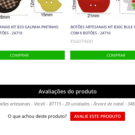
NAIS KIT B33 GALINHA PINTINHO
BOTÕES ARTESANAIS KIT B30C BULE
TÕES - 24719
COM 6 BOTÕES - 24716
ESGOTADO
Avaliações do produto
tões artesanais - Veceli - BT115 - 20 unidades - Árvore de natal - 34
O que achou deste produto?
AVALIE ESTE PRODUTO