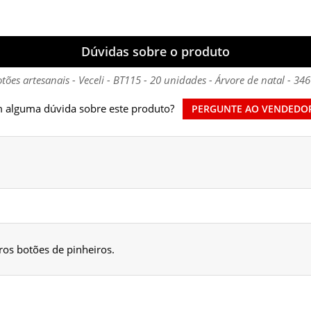
Dúvidas sobre o produto
tões artesanais - Veceli - BT115 - 20 unidades - Árvore de natal - 34
 alguma dúvida sobre este produto?
PERGUNTE AO VENDEDO
5
os botões de pinheiros.