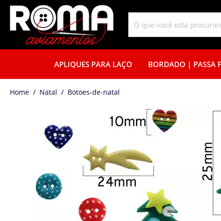
APLIQUES PARA LAÇO
BORDADO | PASSA F
home
Natal
botoes-de-natal