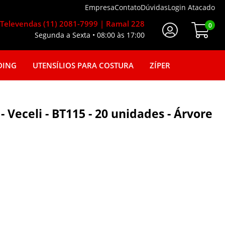
Empresa
Contato
Dúvidas
Login Atacado
Televendas (11) 2081-7999 | Ramal 228
0
Segunda a Sexta • 08:00 às 17:00
Faça seu login
DING
UTENSÍLIOS PARA COSTURA
ZÍPER
- Veceli - BT115 - 20 unidades - Árvore