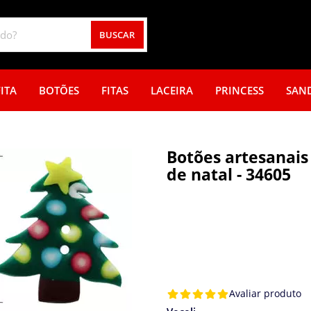
BUSCAR
ITA
BOTÕES
FITAS
LACEIRA
PRINCESS
SAN
Botões artesanais 
de natal - 34605
Avaliar produto