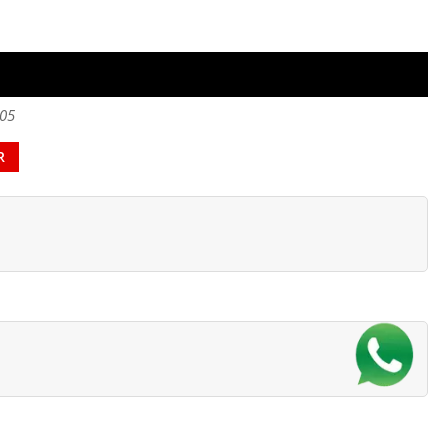
605
R