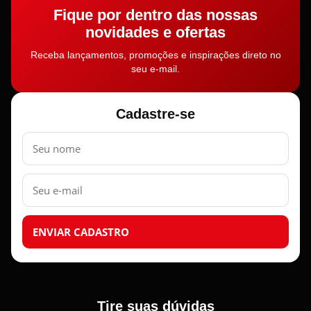
Fique por dentro das nossas
novidades e ofertas
Receba lançamentos, promoções e inspirações direto no
seu e-mail.
Cadastre-se
Nome
E-
mail
ENVIAR CADASTRO
Tire suas dúvidas