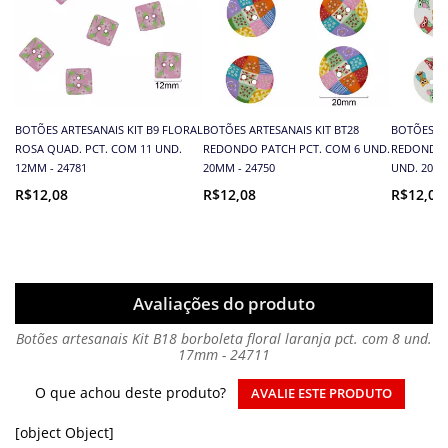
BOTÕES ARTESANAIS KIT B9 FLORAL
BOTÕES ARTESANAIS KIT BT28
BOTÕES AR
ROSA QUAD. PCT. COM 11 UND.
REDONDO PATCH PCT. COM 6 UND.
REDONDO 
12MM - 24781
20MM - 24750
UND. 20MM
R$12,08
R$12,08
R$12,08
Avaliações do produto
Botões artesanais Kit B18 borboleta floral laranja pct. com 8 und.
17mm - 24711
O que achou deste produto?
AVALIE ESTE PRODUTO
[object Object]