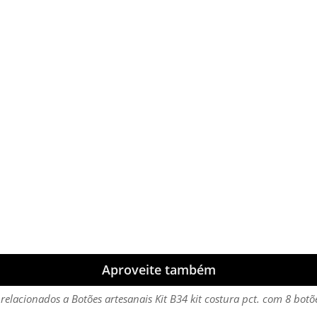
Aproveite também
relacionados a Botões artesanais Kit B34 kit costura pct. com 8 botõ