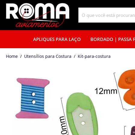
APLIQUES PARA LAÇO
BORDADO | PASSA F
home
Utensílios para Costura
kit-para-costura