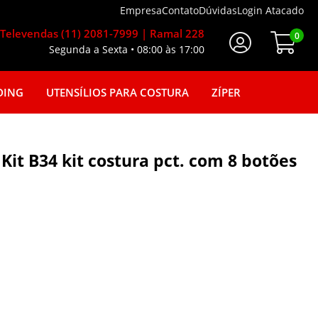
Empresa
Contato
Dúvidas
Login Atacado
Televendas (11) 2081-7999 | Ramal 228
0
Segunda a Sexta • 08:00 às 17:00
Faça seu login
DING
UTENSÍLIOS PARA COSTURA
ZÍPER
Kit B34 kit costura pct. com 8 botões