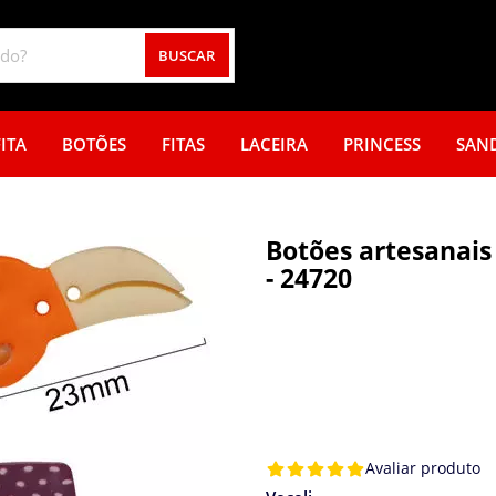
BUSCAR
ITA
BOTÕES
FITAS
LACEIRA
PRINCESS
SAN
Botões artesanais 
- 24720
Avaliar produto