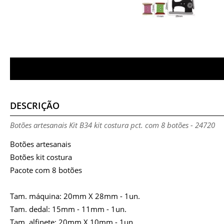
DESCRIÇÃO
Botões artesanais Kit B34 kit costura pct. com 8 botões - 24720
Botões artesanais
Botões kit costura
Pacote com 8 botões
Tam. máquina: 20mm X 28mm - 1un.
Tam. dedal: 15mm - 11mm - 1un.
Tam. alfinete: 20mm X 10mm - 1un.