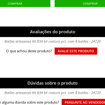
Avaliações do produto
Botões artesanais Kit B34 kit costura pct. com 8 botões - 24720
O que achou deste produto?
AVALIE ESTE PRODUTO
Dúvidas sobre o produto
Botões artesanais Kit B34 kit costura pct. com 8 botões - 24720
 alguma dúvida sobre este produto?
PERGUNTE AO VENDEDO