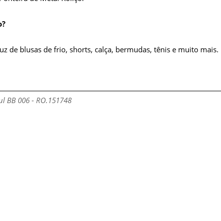
o?
z de blusas de frio, shorts, calça, bermudas, tênis e muito mais.
ul BB 006 - RO.151748