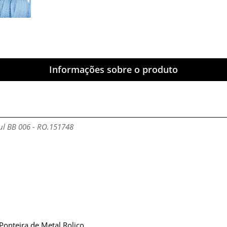
Informações sobre o produto
ul BB 006 - RO.151748
onteira de Metal Roliço.