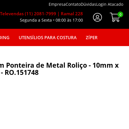
Empresa
Contato
Dúvidas
Login Atacado
Televendas (11) 2081-7999 | Ramal 228
0
Segunda a Sexta • 08:00 às 17:00
Faça seu login
DING
UTENSÍLIOS PARA COSTURA
ZÍPER
 Ponteira de Metal Roliço - 10mm x
 - RO.151748