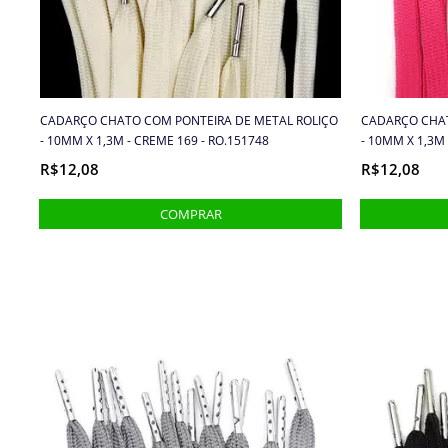
CADARÇO CHATO COM PONTEIRA DE METAL ROLIÇO
CADARÇO CHAT
- 10MM X 1,3M - CREME 169 - RO.151748
- 10MM X 1,3M 
R$12,08
R$12,08