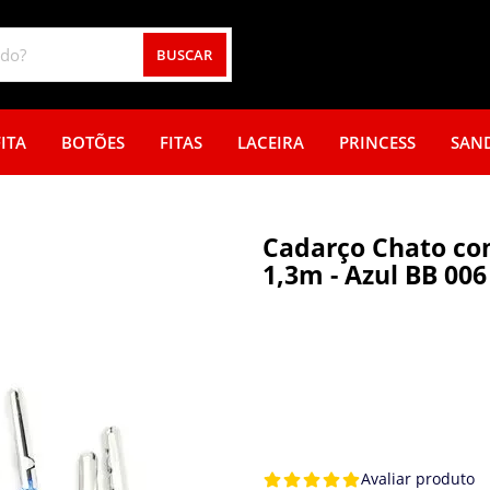
BUSCAR
ITA
BOTÕES
FITAS
LACEIRA
PRINCESS
SAN
Cadarço Chato com
1,3m - Azul BB 006
Avaliar produto