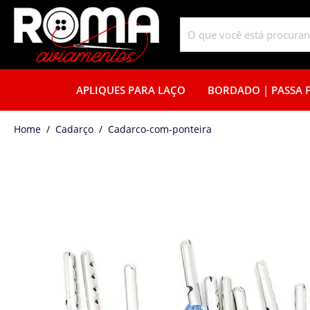
APLIQUES PARA LAÇO
BORDADO | PASSA F
home
Cadarço
cadarco-com-ponteira