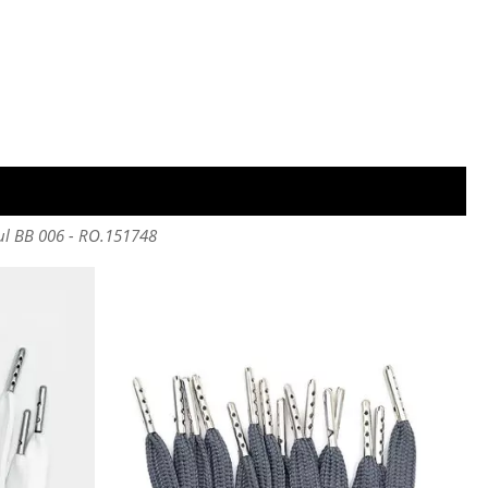
ul BB 006 - RO.151748