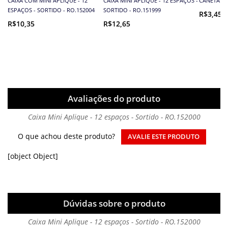
CAIXA COM MINI APLIQUE - 12
CAIXA MINI APLIQUE - 12 ESPAÇOS -
CANETA PE
ESPAÇOS - SORTIDO - RO.152004
SORTIDO - RO.151999
R$3,45
R$10,35
R$12,65
Avaliações do produto
Caixa Mini Aplique - 12 espaços - Sortido - RO.152000
O que achou deste produto?
AVALIE ESTE PRODUTO
[object Object]
Dúvidas sobre o produto
Caixa Mini Aplique - 12 espaços - Sortido - RO.152000