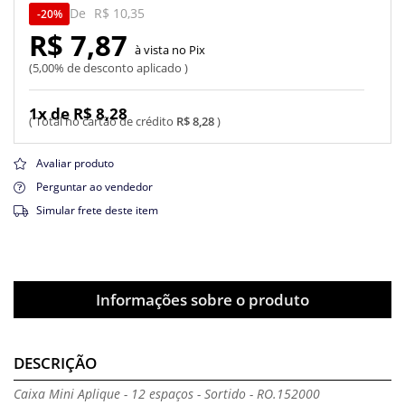
De
R$ 10,35
20%
R$ 7,87
Pix
5,00% de desconto aplicado
1x de R$ 8,28
R$ 8,28
Avaliar produto
Perguntar ao vendedor
Simular frete deste item
Informações sobre o produto
DESCRIÇÃO
Caixa Mini Aplique - 12 espaços - Sortido - RO.152000