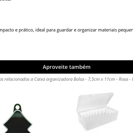
o e prático, ideal para guardar e organizar materiais pequenos,
Aproveite também
s relacionados a Caixa organizadora Bolsa - 7,5cm x 11cm - Rosa -