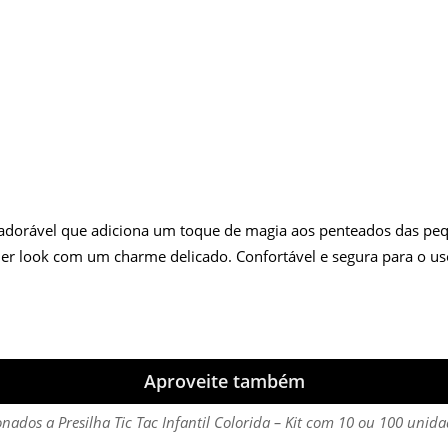
o adorável que adiciona um toque de magia aos penteados das pequ
uer look com um charme delicado. Confortável e segura para o us
Aproveite também
onados a Presilha Tic Tac Infantil Colorida – Kit com 10 ou 100 unid