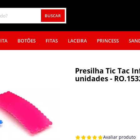
BUSCAR
ITA
BOTÕES
FITAS
LACEIRA
PRINCESS
SAN
Presilha Tic Tac In
unidades - RO.153
Avaliar produto