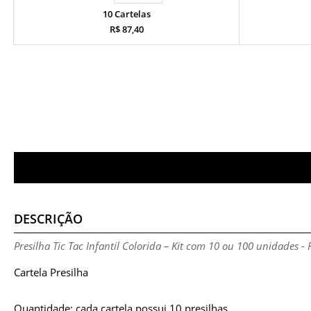
10 Cartelas
R$ 87,40
DESCRIÇÃO
Presilha Tic Tac Infantil Colorida – Kit com 10 ou 100 unidades 
Cartela Presilha
Quantidade: cada cartela possui 10 presilhas.