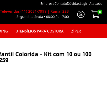
Empresa
Contato
Dúvidas
Login Atacado
Televendas (11) 2081-7999 | Ramal 228
0
Segunda a Sexta • 08:00 às 17:00
Faça seu login
DING
UTENSÍLIOS PARA COSTURA
ZÍPER
fantil Colorida – Kit com 10 ou 100
259