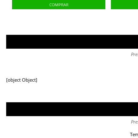
Pre
[object Object]
Pre
Tem