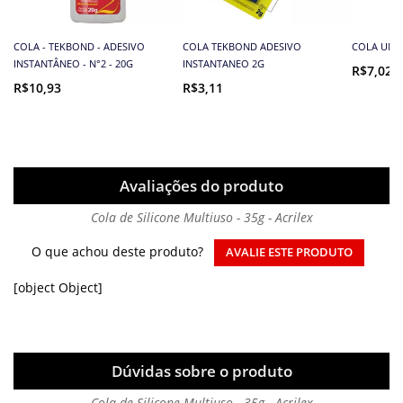
COLA - TEKBOND - ADESIVO
COLA TEKBOND ADESIVO
COLA UNIV
INSTANTÂNEO - N°2 - 20G
INSTANTANEO 2G
R$7,02
R$10,93
R$3,11
Avaliações do produto
Cola de Silicone Multiuso - 35g - Acrilex
O que achou deste produto?
AVALIE ESTE PRODUTO
[object Object]
Dúvidas sobre o produto
Cola de Silicone Multiuso - 35g - Acrilex