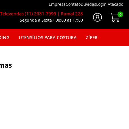
Empresa
Contato
Dúvidas
Login Atacado
Televendas (11) 2081-7999 | Ramal 228
0
Segunda a Sexta • 08:00 às 17:00
Faça seu login
DING
UTENSÍLIOS PARA COSTURA
ZÍPER
amas