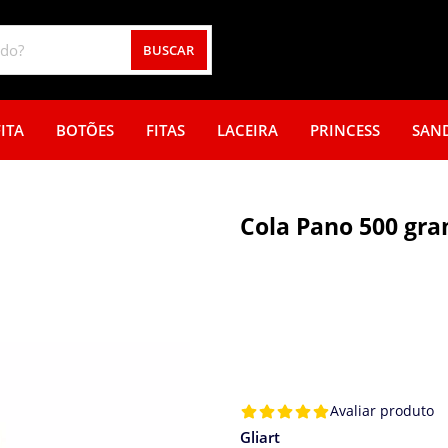
BUSCAR
ITA
BOTÕES
FITAS
LACEIRA
PRINCESS
SAN
Cola Pano 500 gr
Avaliar produto
Gliart