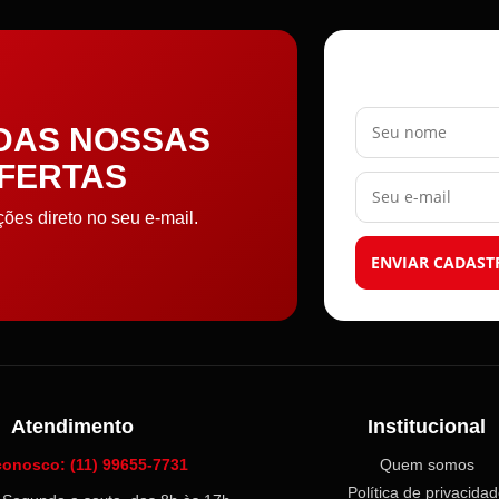
Seu nome
 DAS NOSSAS
OFERTAS
Seu e-mail
es direto no seu e-mail.
ENVIAR CADAST
Atendimento
Institucional
conosco: (11) 99655-7731
Quem somos
Política de privacida