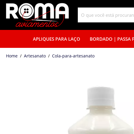
APLIQUES PARA LAÇO
BORDADO | PASSA F
home
Artesanato
cola-para-artesanato