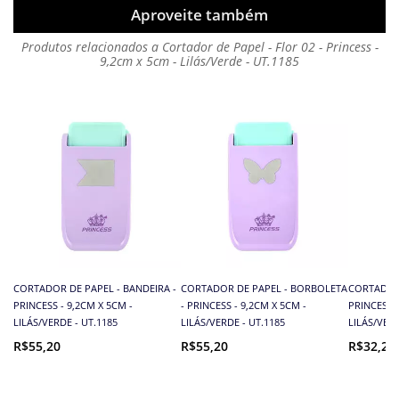
Aproveite também
Produtos relacionados a Cortador de Papel - Flor 02 - Princess -
9,2cm x 5cm - Lilás/Verde - UT.1185
CORTADOR DE PAPEL - BANDEIRA -
CORTADOR DE PAPEL - BORBOLETA
CORTADOR 
PRINCESS - 9,2CM X 5CM -
- PRINCESS - 9,2CM X 5CM -
PRINCESS -
LILÁS/VERDE - UT.1185
LILÁS/VERDE - UT.1185
LILÁS/VERD
R$55,20
R$55,20
R$32,20