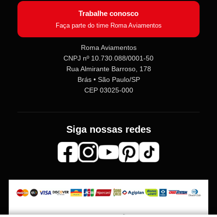
Trabalhe conosco
Faça parte do time Roma Aviamentos
Roma Aviamentos
CNPJ nº 10.730.088/0001-50
Rua Almirante Barroso, 178
Roma Aviamentos
Online agora
Brás • São Paulo/SP
CEP 03025-000
Olá! 👋 Seja bem-vindo(a) à
Roma
Aviamentos
!
Siga nossas redes
Fale com a gente pelo SAC para tirar
dúvidas sobre pedidos e produtos,
ou entre no nosso
Grupo VIP
e
receba em primeira mão
promoções, lançamentos e
novidades exclusivas 🎁🧵
💬 Fale com nosso SAC
⭐ Entre no nosso Grupo VIP
Os preços, quantidade em estoque e condições de pagamento podem sofrer