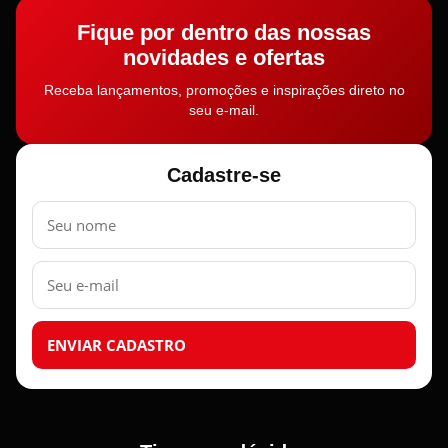
Fique por dentro das nossas
novidades e ofertas
Receba lançamentos, promoções e inspirações direto no
seu e-mail.
Cadastre-se
Nome
E-
mail
ENVIAR CADASTRO