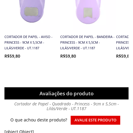
CORTADOR DE PAPEL - AVISO -
CORTADOR DE PAPEL - BANDEIRA -
CORTADOR 
PRINCESS - 9CM X 5,5CM -
PRINCESS - 9CM X 5,5CM -
PRINCESS -
LILÁS/VERDE - UT.1187
LILÁS/VERDE - UT.1187
LILÁS/VERD
R$59,80
R$59,80
R$59,80
Avaliações do produto
Cortador de Papel - Quadrado - Princess - 9cm x 5,5cm -
Lilás/Verde - UT.1187
O que achou deste produto?
AVALIE ESTE PRODUTO
[object Object]