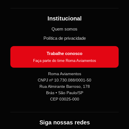
Institucional
Quem somos
Política de privacidade
Trabalhe conosco
Faça parte do time Roma Aviamentos
Roma Aviamentos
CNPJ nº 10.730.088/0001-50
Rua Almirante Barroso, 178
Roma Aviamentos
Online agora
Brás • São Paulo/SP
CEP 03025-000
Olá! 👋 Seja bem-vindo(a) à
Roma
Aviamentos
!
Siga nossas redes
Fale com a gente pelo SAC para tirar
dúvidas sobre pedidos e produtos,