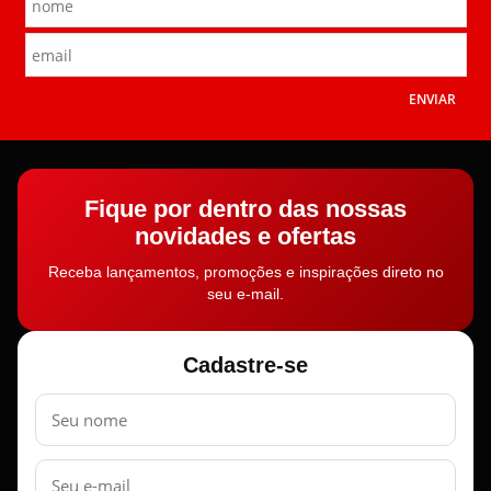
ENVIAR
Fique por dentro das nossas
novidades e ofertas
Receba lançamentos, promoções e inspirações direto no
seu e-mail.
Cadastre-se
Nome
E-
mail