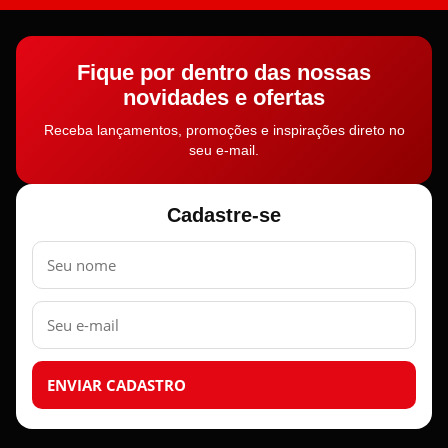
Fique por dentro das nossas
novidades e ofertas
Receba lançamentos, promoções e inspirações direto no
seu e-mail.
Cadastre-se
Nome
E-
mail
ENVIAR CADASTRO