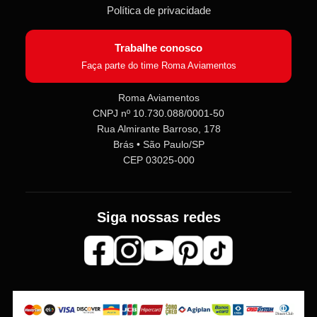
Política de privacidade
Trabalhe conosco
Faça parte do time Roma Aviamentos
Roma Aviamentos
CNPJ nº 10.730.088/0001-50
Rua Almirante Barroso, 178
Roma Aviamentos
Online agora
Brás • São Paulo/SP
CEP 03025-000
Olá! 👋 Seja bem-vindo(a) à
Roma
Aviamentos
!
Siga nossas redes
Fale com a gente pelo SAC para tirar
dúvidas sobre pedidos e produtos,
ou entre no nosso
Grupo VIP
e
receba em primeira mão
promoções, lançamentos e
novidades exclusivas 🎁🧵