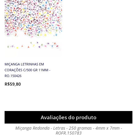
MIÇANGA LETRINHAS EM
CORAÇÕES C/500 GR 11MM -
RO.150426
R$59,80
Avaliações do produto
Miçanga Redonda - Letras - 250 gramas - 4mm x 7mm -
ROFR.150783