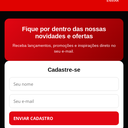
ENVIAR
Fique por dentro das nossas
novidades e ofertas
Receba lançamentos, promoções e inspirações direto no
seu e-mail.
Cadastre-se
Nome
E-
mail
ENVIAR CADASTRO