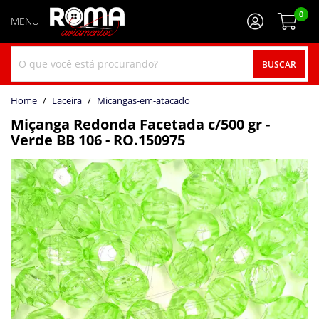
0
BUSCAR
home
Laceira
micangas-em-atacado
Miçanga Redonda Facetada c/500 gr -
Verde BB 106 - RO.150975