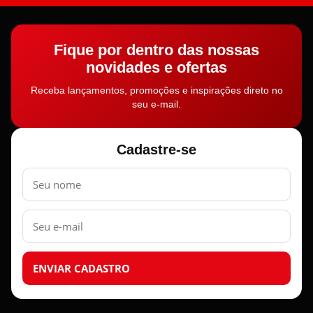
Fique por dentro das nossas
novidades e ofertas
Receba lançamentos, promoções e inspirações direto no
seu e-mail.
Cadastre-se
Nome
E-
mail
ENVIAR CADASTRO