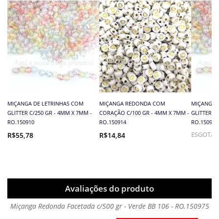
MIÇANGA DE LETRINHAS COM
MIÇANGA REDONDA COM
MIÇANGA 
GLITTER C/250 GR - 4MM X 7MM -
CORAÇÃO C/100 GR - 4MM X 7MM -
GLITTER C
RO.150910
RO.150914
RO.150910
R$55,78
R$14,84
ESGOTA
Avaliações do produto
Miçanga Redonda Facetada c/500 gr - Verde BB 106 - RO.150975