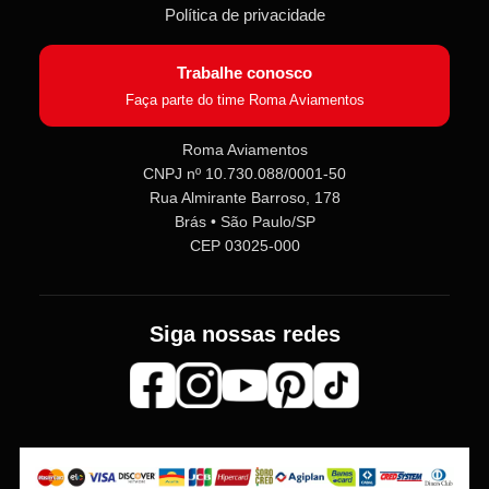
Política de privacidade
Trabalhe conosco
Faça parte do time Roma Aviamentos
Roma Aviamentos
CNPJ nº 10.730.088/0001-50
Rua Almirante Barroso, 178
Roma Aviamentos
Online agora
Brás • São Paulo/SP
CEP 03025-000
Olá! 👋 Seja bem-vindo(a) à
Roma
Aviamentos
!
Siga nossas redes
Fale com a gente pelo SAC para tirar
dúvidas sobre pedidos e produtos,
ou entre no nosso
Grupo VIP
e
receba em primeira mão
promoções, lançamentos e
novidades exclusivas 🎁🧵