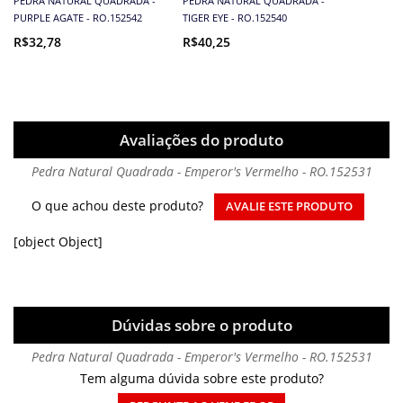
PEDRA NATURAL QUADRADA -
PEDRA NATURAL QUADRADA -
PURPLE AGATE - RO.152542
TIGER EYE - RO.152540
R$32,78
R$40,25
Avaliações do produto
Pedra Natural Quadrada - Emperor's Vermelho - RO.152531
O que achou deste produto?
AVALIE ESTE PRODUTO
[object Object]
Dúvidas sobre o produto
Pedra Natural Quadrada - Emperor's Vermelho - RO.152531
Tem alguma dúvida sobre este produto?