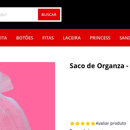
BUSCAR
ITA
BOTÕES
FITAS
LACEIRA
PRINCESS
SAN
Saco de Organza -
Avaliar produto