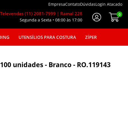
Empresa
Contato
Dúvidas
Login Atacado
Televendas (11) 2081-7999 | Ramal 228
0
Segunda a Sexta • 08:00 às 17:00
Faça seu login
DING
UTENSÍLIOS PARA COSTURA
ZÍPER
 100 unidades - Branco - RO.119143