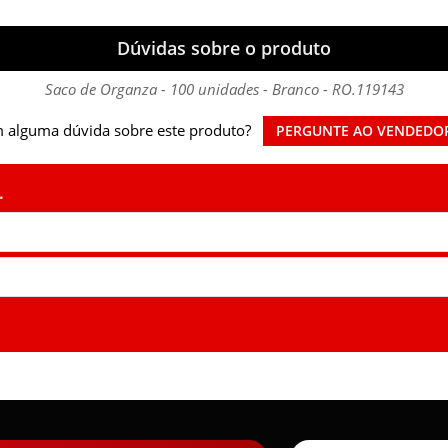
Dúvidas sobre o produto
Saco de Organza - 100 unidades - Branco - RO.119143
 alguma dúvida sobre este produto?
PERGUNTE AO VENDEDO
.