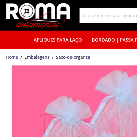
APLIQUES PARA LAÇO
BORDADO | PASSA F
home
Embalagens
saco-de-organza