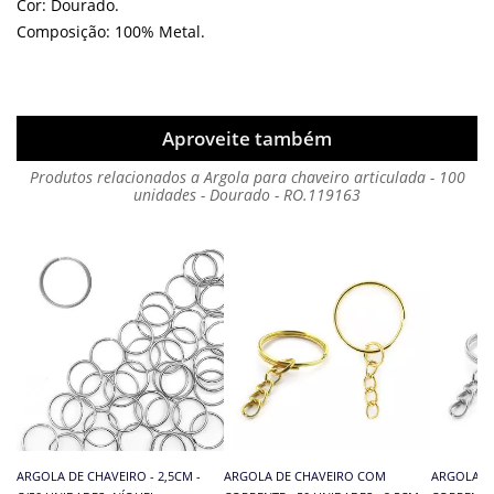
Cor: Dourado.
Composição: 100% Metal.
Aproveite também
Produtos relacionados a Argola para chaveiro articulada - 100
unidades - Dourado - RO.119163
ARGOLA DE CHAVEIRO - 2,5CM -
ARGOLA DE CHAVEIRO COM
ARGOLA D