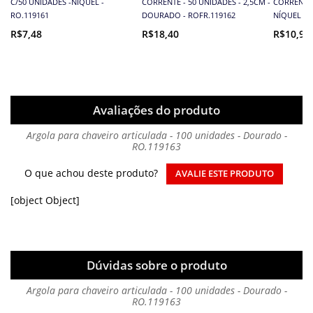
C/50 UNIDADES -NÍQUEL -
CORRENTE - 50 UNIDADES - 2,5CM -
CORRENTE 
RO.119161
DOURADO - ROFR.119162
NÍQUEL - 
R$7,48
R$18,40
R$10,93
Avaliações do produto
Argola para chaveiro articulada - 100 unidades - Dourado -
RO.119163
O que achou deste produto?
AVALIE ESTE PRODUTO
[object Object]
Dúvidas sobre o produto
Argola para chaveiro articulada - 100 unidades - Dourado -
RO.119163