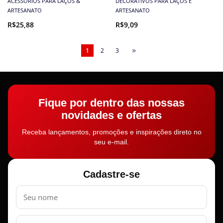
ACESSÓRIOS PARA LAÇOS &
DECORATIVOS PARA LAÇOS E
ARTESANATO
ARTESANATO
R$25,88
R$9,09
1
2
3
Fique por dentro das nossas
novidades e ofertas
Receba lançamentos, promoções e inspirações direto no
seu e-mail.
Cadastre-se
Nome
E-