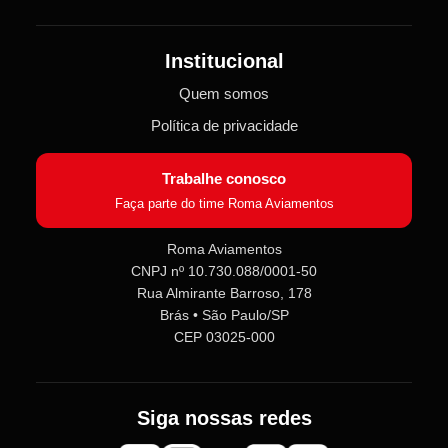
Institucional
Quem somos
Política de privacidade
Trabalhe conosco
Faça parte do time Roma Aviamentos
Roma Aviamentos
CNPJ nº 10.730.088/0001-50
Roma Aviamentos
Rua Almirante Barroso, 178
Online agora
Brás • São Paulo/SP
CEP 03025-000
Olá! 👋 Seja bem-vindo(a) à
Roma
Aviamentos
!
Fale com a gente pelo SAC para tirar
Siga nossas redes
dúvidas sobre pedidos e produtos,
ou entre no nosso
Grupo VIP
e