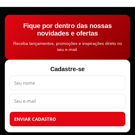
Fique por dentro das nossas
novidades e ofertas
Receba lançamentos, promoções e inspirações direto no
seu e-mail.
Cadastre-se
Nome
E-
mail
ENVIAR CADASTRO