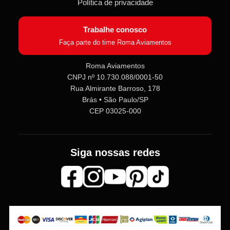
Política de privacidade
Trabalhe conosco
Faça parte do time Roma Aviamentos
Roma Aviamentos
CNPJ nº 10.730.088/0001-50
Roma Aviamentos
Rua Almirante Barroso, 178
Online agora
Brás • São Paulo/SP
CEP 03025-000
Olá! 👋 Seja bem-vindo(a) à
Roma
Aviamentos
!
Fale com a gente pelo SAC para tirar
Siga nossas redes
dúvidas sobre pedidos e produtos,
ou entre no nosso
Grupo VIP
e
receba em primeira mão
promoções, lançamentos e
novidades exclusivas 🎁🧵
💬 Fale com nosso SAC