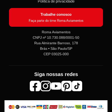
Política de privacidade
Trabalhe conosco
Faça parte do time Roma Aviamentos
Roma Aviamentos
CNPJ nº 10.730.088/0001-50
Roma Aviamentos
Rua Almirante Barroso, 178
Online agora
Brás • São Paulo/SP
CEP 03025-000
Olá! 👋 Seja bem-vindo(a) à
Roma
Aviamentos
!
Fale com a gente pelo SAC para tirar
Siga nossas redes
dúvidas sobre pedidos e produtos,
ou entre no nosso
Grupo VIP
e
receba em primeira mão
promoções, lançamentos e
novidades exclusivas 🎁🧵
💬 Fale com nosso SAC