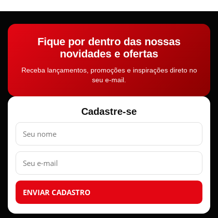
Fique por dentro das nossas
novidades e ofertas
Receba lançamentos, promoções e inspirações direto no
seu e-mail.
Cadastre-se
Nome
E-
mail
ENVIAR CADASTRO