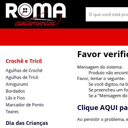
Favor verif
Crochê e Tricô
Mensagem do sistema:
Agulhas de Crochê
Produto não encon
Agulhas de Tricô
Favor, tentar o seguinte:
Amigurumi
Se você digitou na b
Se preencheu um for
Bordados
Se a "Mensagem do s
Lãs e Fios
Marcador de Ponto
Clique AQUI p
Teares
Ao persistir o problema,
Dia das Crianças