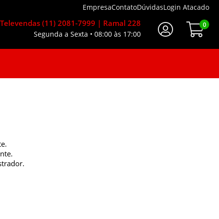
Empresa
Contato
Dúvidas
Login Atacado
Televendas (11) 2081-7999 | Ramal 228
0
Segunda a Sexta • 08:00 às 17:00
te.
nte.
strador.