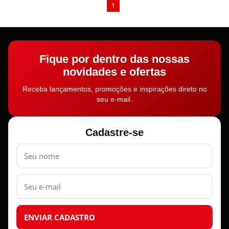
1
Fique por dentro das nossas
novidades e ofertas
Receba lançamentos, promoções e inspirações direto no
seu e-mail.
Cadastre-se
Nome
E-
mail
ENVIAR CADASTRO