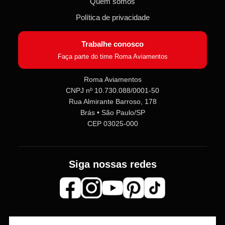
Quem somos
Política de privacidade
Trabalhe conosco
Faça parte do time Roma Aviamentos
Roma Aviamentos
CNPJ nº 10.730.088/0001-50
Rua Almirante Barroso, 178
Roma Aviamentos
Brás • São Paulo/SP
Online agora
CEP 03025-000
Olá! 👋 Seja bem-vindo(a) à
Roma
Aviamentos
!
Siga nossas redes
Fale com a gente pelo SAC para tirar
dúvidas sobre pedidos e produtos,
ou entre no nosso
Grupo VIP
e
receba em primeira mão
promoções, lançamentos e
novidades exclusivas 🎁🧵