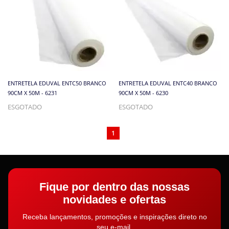
ENTRETELA EDUVAL ENTC50 BRANCO
ENTRETELA EDUVAL ENTC40 BRANCO
90CM X 50M - 6231
90CM X 50M - 6230
ESGOTADO
ESGOTADO
1
Fique por dentro das nossas
novidades e ofertas
Receba lançamentos, promoções e inspirações direto no
seu e-mail.