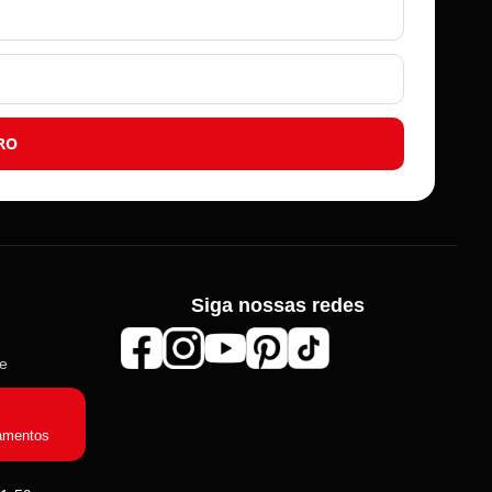
RO
Siga nossas redes
Roma Aviamentos
de
Online agora
amentos
Olá! 👋 Seja bem-vindo(a) à
Roma
Aviamentos
!