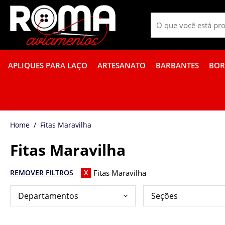
APLIQUES PARA LAÇO
ARTESANATO
BARBANTES
BOR
FITA GORGURÃO BOR
Fitas Maravilha
Fitas Maravilha
Fitas Maravilha
REMOVER FILTROS
X