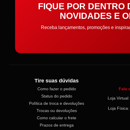
FIQUE POR DENTRO
Cordões, Cordas e Elásticos
NOVIDADES E 
Correntes
Receba lançamentos, promoções e inspiraçõ
Cortador de Papel
Cremes
Elástico
Tire suas dúvidas
Elástico de cabelo
Como fazer o pedido
Fale 
Embalagens
Status do pedido
Loja Virtua
Política de troca e devoluções
Loja Física
Enchimento
Trocas ou devoluções
Como calcular o frete
Enfeite
Prazos de entrega