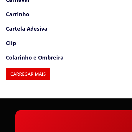
Carrinho
Cartela Adesiva
Clip
Colarinho e Ombreira
Colas e Adesivos
CARREGAR MAIS
Colchetes
Confetes
Cordas
Cordões