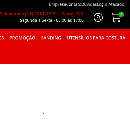
Empresa
Contato
Dúvidas
Login Atacado
Televendas (11) 2081-7999 | Ramal 228
0
Segunda a Sexta • 08:00 às 17:00
Faça Seu Login
SS
PROMOÇÃO
SANDING
UTENSÍLIOS PARA COSTURA
A GORGURÃO COMBINAÇÕES