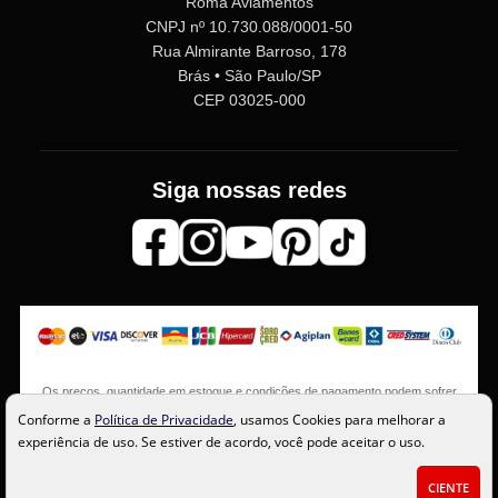
Roma Aviamentos
CNPJ nº 10.730.088/0001-50
Rua Almirante Barroso, 178
Brás • São Paulo/SP
CEP 03025-000
Siga nossas redes
Os preços, quantidade em estoque e condições de pagamento podem sofrer
alterações sem aviso prévio. Imagens meramente ilustrativas.
Conforme a
Política de Privacidade
, usamos Cookies para melhorar a
experiência de uso. Se estiver de acordo, você pode aceitar o uso.
CIENTE