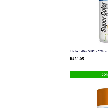
Cordas
Cordões
Cordões, Cordas e Elásticos
Correntes
Cortador de Papel
TINTA SPRAY SUPER COLOR 
Cremes
R$31,05
Elástico
Elástico de cabelo
Embalagens
Enchimento