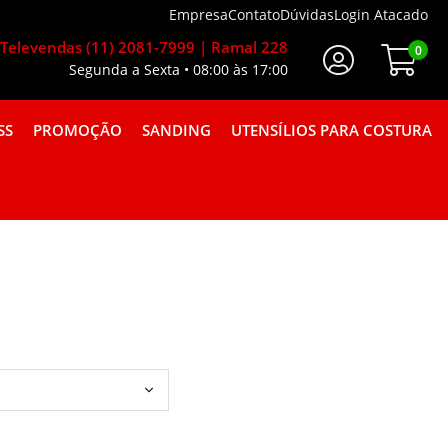
Empresa
Contato
Dúvidas
Login Atacado
Televendas (11) 2081-7999 | Ramal 228
0
Segunda a Sexta • 08:00 às 17:00
Faça Seu Login
SS
PROMOÇÃO
SANDING
UTENSÍLIOS PARA COSTURA
A GORGURÃO COMBINAÇÕES