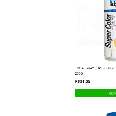
Enfeite
Entretela e Manta Acrílica
Etiquetas e Embalagens
Extrator
Faixa toalha e pano de
prato
TINTA SPRAY SUPERCOLOR T
250G
Fechos
R$31,05
Fechos para bolsa
Feltros