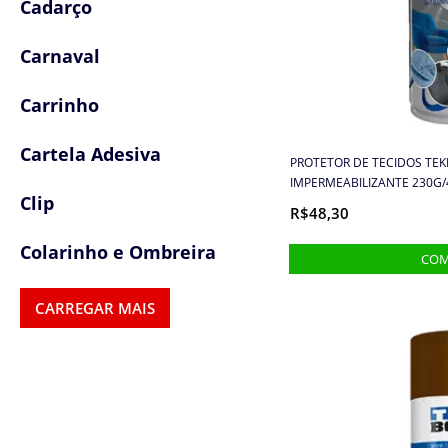
Cadarço
Carnaval
Carrinho
Cartela Adesiva
PROTETOR DE TECIDOS TE
IMPERMEABILIZANTE 230G
Clip
R$48,30
Colarinho e Ombreira
Colas e Adesivos
CARREGAR MAIS
Colchetes
Confetes