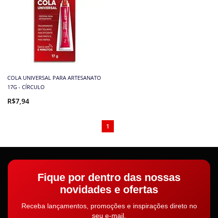
COLA UNIVERSAL PARA ARTESANATO
17G - CÍRCULO
R$7,94
1
Fique por dentro das nossas
novidades e ofertas
Receba lançamentos, promoções e inspirações direto no
seu e-mail.