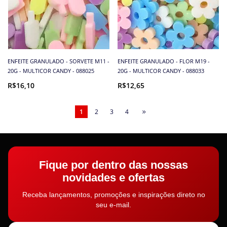
ENFEITE GRANULADO - SORVETE M11 -
ENFEITE GRANULADO - FLOR M19 -
20G - MULTICOR CANDY - 088025
20G - MULTICOR CANDY - 088033
R$16,10
R$12,65
1
2
3
4
Fique por dentro das nossas
novidades e ofertas
Receba lançamentos, promoções e inspirações direto no
seu e-mail.