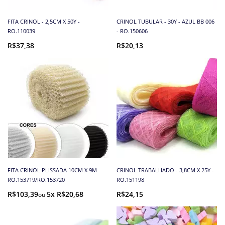
FITA CRINOL - 2,5CM X 50Y -
CRINOL TUBULAR - 30Y - AZUL BB 006
RO.110039
- RO.150606
R$37,38
R$20,13
FITA CRINOL PLISSADA 10CM X 9M
CRINOL TRABALHADO - 3,8CM X 25Y -
RO.153719/RO.153720
RO.151198
R$103,39
5x R$20,68
R$24,15