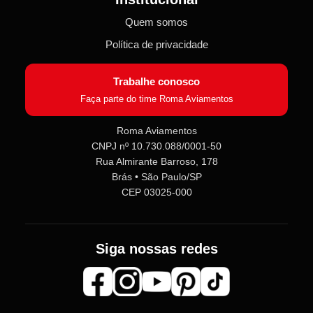
Quem somos
Política de privacidade
Trabalhe conosco
Faça parte do time Roma Aviamentos
Roma Aviamentos
CNPJ nº 10.730.088/0001-50
Roma Aviamentos
Rua Almirante Barroso, 178
Online agora
Brás • São Paulo/SP
CEP 03025-000
Olá! 👋 Seja bem-vindo(a) à
Roma
Aviamentos
!
Fale com a gente pelo SAC para tirar
Siga nossas redes
dúvidas sobre pedidos e produtos,
ou entre no nosso
Grupo VIP
e
receba em primeira mão
promoções, lançamentos e
novidades exclusivas 🎁🧵