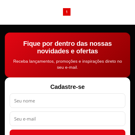
1
Fique por dentro das nossas
novidades e ofertas
Receba lançamentos, promoções e inspirações direto no
seu e-mail.
Cadastre-se
Nome
E-
mail